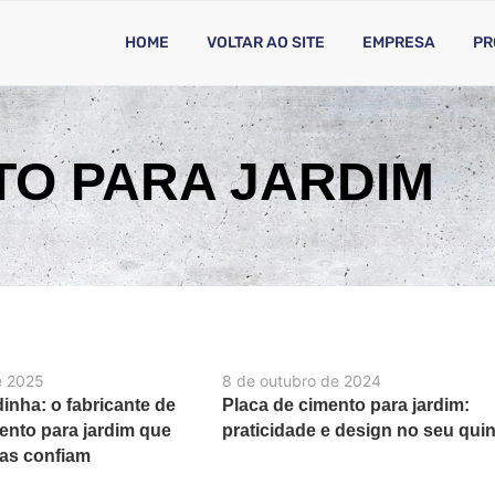
HOME
VOLTAR AO SITE
EMPRESA
PR
TO PARA JARDIM
e 2025
8 de outubro de 2024
inha: o fabricante de
Placa de cimento para jardim:
ento para jardim que
praticidade e design no seu quin
tas confiam