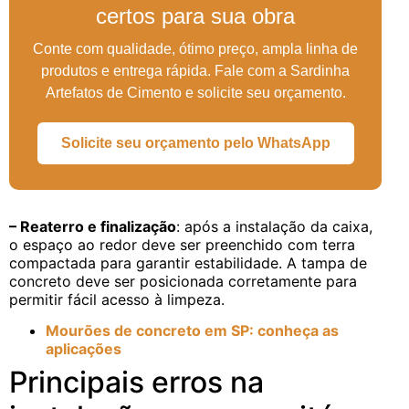
certos para sua obra
Conte com qualidade, ótimo preço, ampla linha de
produtos e entrega rápida. Fale com a Sardinha
Artefatos de Cimento e solicite seu orçamento.
Solicite seu orçamento pelo WhatsApp
– Reaterro e finalização
: após a instalação da caixa,
o espaço ao redor deve ser preenchido com terra
compactada para garantir estabilidade. A tampa de
concreto deve ser posicionada corretamente para
permitir fácil acesso à limpeza.
Mourões de concreto em SP: conheça as
aplicações
Principais erros na